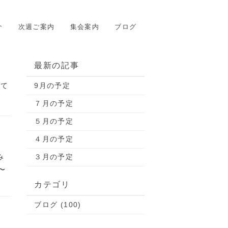
介
次週ご案内
集会案内
ブログ
最新の記事
って
9月の予定
７月の予定
５月の予定
４月の予定
み
３月の予定
〜
カテゴリ
ブログ (100)