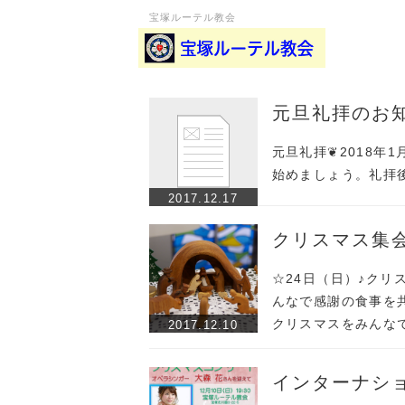
宝塚ルーテル教会
元旦礼拝のお
元旦礼拝❦2018年
始めましょう。礼拝
2017.12.17
クリスマス集
☆24日（日）♪クリ
んなで感謝の食事を
クリスマスをみんな
2017.12.10
インターナシ