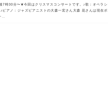
午後7時30分〜❦今回はクリスマスコンサートです。♪歌：オペラシ
 ♪ピアノ：ジャズピアニストの大森一宏さん大森 花さんは現在ボ
一…