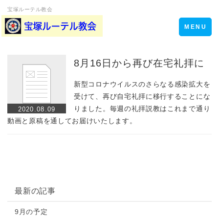
宝塚ルーテル教会
Toggle
MENU
navigation
8月16日から再び在宅礼拝に
新型コロナウイルスのさらなる感染拡大を
受けて、再び自宅礼拝に移行することにな
りました。毎週の礼拝説教はこれまで通り
2020.08.09
動画と原稿を通してお届けいたします。
最新の記事
9月の予定