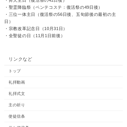
・昇天主日（復活祭の42日後）
・聖霊降臨祭（ペンテコステ：復活祭の49日後）
・三位一体主日（復活祭の56日後、五旬節後の最初の主
日）
・宗教改革記念日（10月31日）
・全聖徒の日（11月1日前後）
リンクなど
トップ
礼拝動画
礼拝式文
主の祈り
使徒信条