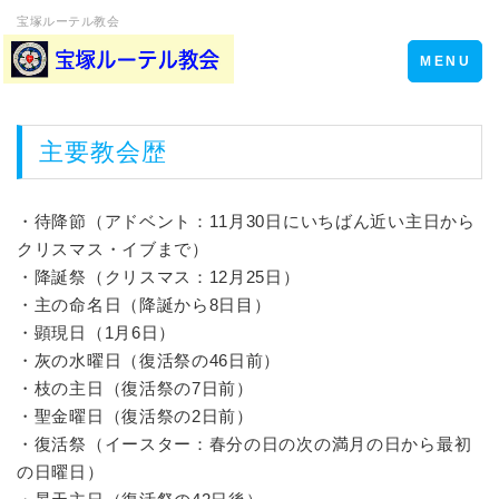
宝塚ルーテル教会
Toggle
MENU
navigation
主要教会歴
・待降節（アドベント：11月30日にいちばん近い主日から
クリスマス・イブまで）
・降誕祭（クリスマス：12月25日）
・主の命名日（降誕から8日目）
・顕現日（1月6日）
・灰の水曜日（復活祭の46日前）
・枝の主日（復活祭の7日前）
・聖金曜日（復活祭の2日前）
・復活祭（イースター：春分の日の次の満月の日から最初
の日曜日）